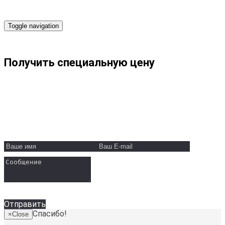
Toggle navigation
Получить специальную цену
ООО "Вайт Скай"
Минск, ул. Пономаренко, 35А
Телефон:
+375 29 131-30-50
Email:
info@white-sky.by
Отправить
Спасибо!
×
Close