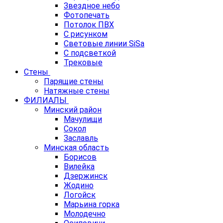
Звездное небо
Фотопечать
Потолок ПВХ
С рисунком
Световые линии SiSa
С подсветкой
Трековые
Стены
Парящие стены
Натяжные стены
ФИЛИАЛЫ
Минский район
Мачулищи
Сокол
Заславль
Минская область
Борисов
Вилейка
Дзержинск
Жодино
Логойск
Марьина горка
Молодечно