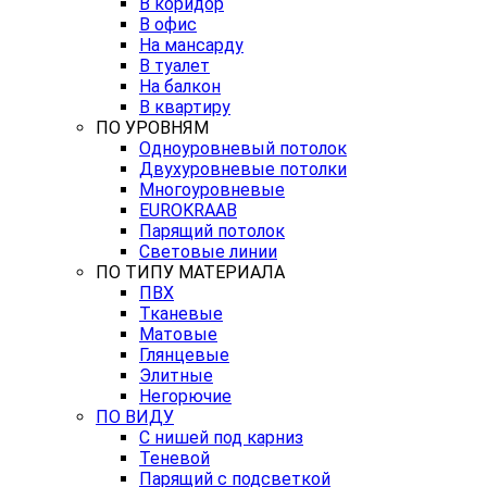
В коридор
В офис
На мансарду
В туалет
На балкон
В квартиру
ПО УРОВНЯМ
Одноуровневый потолок
Двухуровневые потолки
Многоуровневые
EUROKRAAB
Парящий потолок
Световые линии
ПО ТИПУ МАТЕРИАЛА
ПВХ
Тканевые
Матовые
Глянцевые
Элитные
Негорючие
ПО ВИДУ
С нишей под карниз
Теневой
Парящий с подсветкой