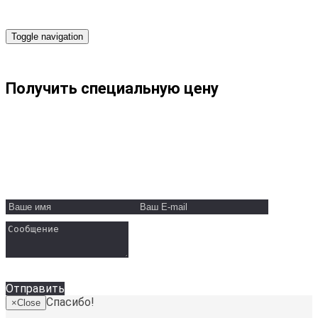
Toggle navigation
Получить специальную цену
ООО "Вайт Скай"
Минск, ул. Пономаренко, 35А
Телефон:
+375 29 131-30-50
Email:
info@white-sky.by
Отправить
Спасибо!
×
Close