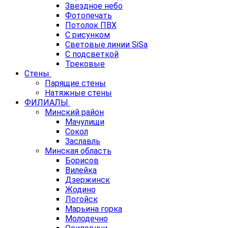
Звездное небо
Фотопечать
Потолок ПВХ
С рисунком
Световые линии SiSa
С подсветкой
Трековые
Стены
Парящие стены
Натяжные стены
ФИЛИАЛЫ
Минский район
Мачулищи
Сокол
Заславль
Минская область
Борисов
Вилейка
Дзержинск
Жодино
Логойск
Марьина горка
Молодечно