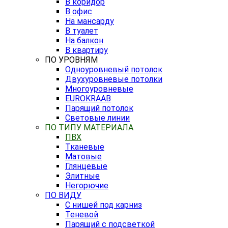
В коридор
В офис
На мансарду
В туалет
На балкон
В квартиру
ПО УРОВНЯМ
Одноуровневый потолок
Двухуровневые потолки
Многоуровневые
EUROKRAAB
Парящий потолок
Световые линии
ПО ТИПУ МАТЕРИАЛА
ПВХ
Тканевые
Матовые
Глянцевые
Элитные
Негорючие
ПО ВИДУ
С нишей под карниз
Теневой
Парящий с подсветкой