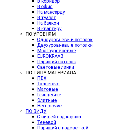
В коридор
В офис
На мансарду
В туалет
На балкон
В квартиру
ПО УРОВНЯМ
Одноуровневый потолок
Двухуровневые потолки
Многоуровневые
EUROKRAAB
Парящий потолок
Световые линии
ПО ТИПУ МАТЕРИАЛА
ПВХ
Тканевые
Матовые
Глянцевые
Элитные
Негорючие
ПО ВИДУ
С нишей под карниз
Теневой
Парящий с подсветкой