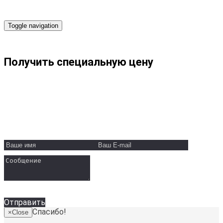
Toggle navigation
Получить специальную цену
ООО "Вайт Скай"
Минск, ул. Пономаренко, 35А
Телефон:
+375 29 131-30-50
Email:
info@white-sky.by
Отправить
Спасибо!
×
Close