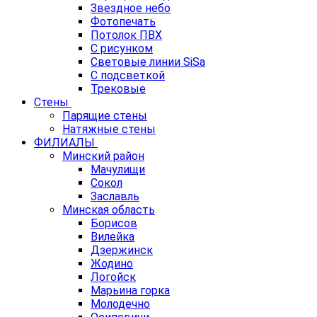
Звездное небо
Фотопечать
Потолок ПВХ
С рисунком
Световые линии SiSa
С подсветкой
Трековые
Стены
Парящие стены
Натяжные стены
ФИЛИАЛЫ
Минский район
Мачулищи
Сокол
Заславль
Минская область
Борисов
Вилейка
Дзержинск
Жодино
Логойск
Марьина горка
Молодечно