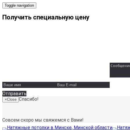
Toggle navigation
Получить специальную цену
ООО "Вайт Скай"
Минск, ул. Пономаренко, 35А
Телефон:
+375 29 131-30-50
Email:
info@white-sky.by
Отправить
Спасибо!
×
Close
Совсем скоро мы свяжемся с Вами!